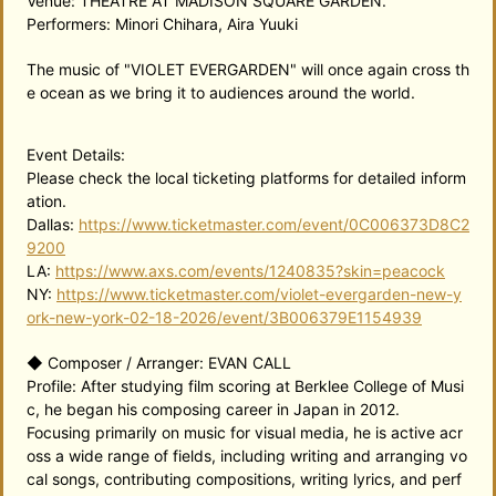
Venue: THEATRE AT MADISON SQUARE GARDEN.
Performers: Minori Chihara, Aira Yuuki
The music of "VIOLET EVERGARDEN" will once again cross th
e ocean as we bring it to audiences around the world.
Event Details:
Please check the local ticketing platforms for detailed inform
ation.
Dallas:
https://www.ticketmaster.com/event/0C006373D8C2
9200
LA:
https://www.axs.com/events/1240835?skin=peacock
NY:
https://www.ticketmaster.com/violet-evergarden-new-y
ork-new-york-02-18-2026/event/3B006379E1154939
◆ Composer / Arranger: EVAN CALL
Profile: After studying film scoring at Berklee College of Musi
c, he began his composing career in Japan in 2012.
Focusing primarily on music for visual media, he is active acr
oss a wide range of fields, including writing and arranging vo
cal songs, contributing compositions, writing lyrics, and perf