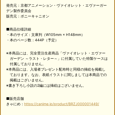
発売元：京都アニメーション・ヴァイオレット・エヴァーガー
デン製作委員会
販売元：ポニーキャニオン
■商品仕様詳細
・本のサイズ：文庫判（W105mm × H148mm）
・本のページ数：444P（予定）
※本商品には、完全受注生産商品「ヴァイオレット・エヴァー
ガーデン ～ラスト・レター～」に付属していた特製ケースは
付属しておりません。
※本商品には、入場者プレゼント配布時と同様の挿絵を掲載し
ております。なお、表紙イラストに関しましては本商品での
掲載はございません。
※書き下ろし小説の2編には挿絵はございません。
■販売店舗
きゃにめ：
https://canime.jp/product/BRZJ000001449/