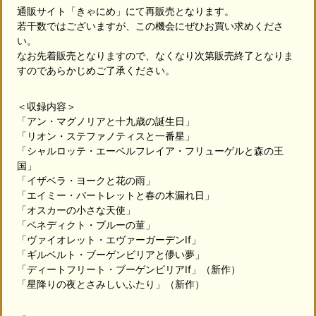
通販サイト「きゃにめ」にて再販売となります。
若干数ではございますが、この機会にぜひお買い求めくださ
い。
なお先着販売となりますので、なくなり次第販売終了となりま
すのであらかじめご了承ください。
＜収録内容＞
「アン・マグノリアと十九歳の誕生日」
「リオン・ステファノティスと一番星」
「シャルロッテ・エーベルフレイア・フリューゲルと森の王
国」
「イザベラ・ヨークと花の雨」
「エイミー・バートレットと春の木漏れ日」
「オスカーの小さな天使」
「ベネディクト・ブルーの菫」
「ヴァイオレット・エヴァーガーデンIf」
「ギルベルト・ブーゲンビリアと儚い夢」
「ディートフリート・ブーゲンビリアIf」（新作）
「星降りの夜とさみしいふたり」（新作）