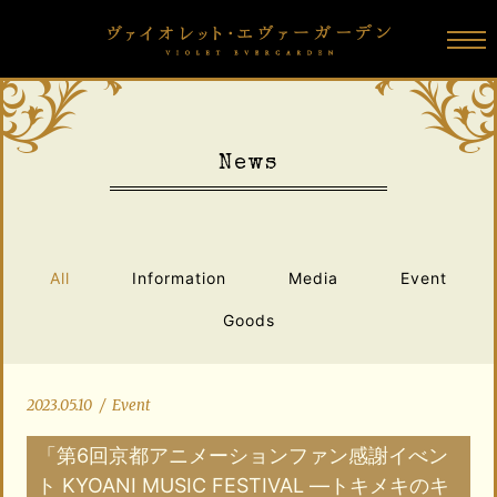
N
e
w
s
All
Information
Media
Event
Goods
2023.05.10
/
Event
「第6回京都アニメーションファン感謝イべン
ト KYOANI MUSIC FESTIVAL ―トキメキのキ