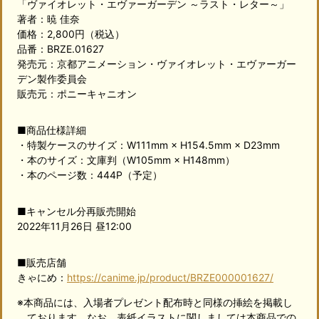
「ヴァイオレット・エヴァーガーデン ～ラスト・レター～」
著者：暁 佳奈
価格：2,800円（税込）
品番：BRZE.01627
発売元：京都アニメーション・ヴァイオレット・エヴァーガー
デン製作委員会
販売元：ポニーキャニオン
■商品仕様詳細
・特製ケースのサイズ：W111mm × H154.5mm × D23mm
・本のサイズ：文庫判（W105mm × H148mm）
・本のページ数：444P（予定）
■キャンセル分再販売開始
2022年11月26日 昼12:00
■販売店舗
きゃにめ：
https://canime.jp/product/BRZE000001627/
※本商品には、入場者プレゼント配布時と同様の挿絵を掲載し
ております。なお、表紙イラストに関しましては本商品での