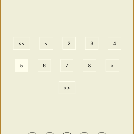
<<
<
2
3
4
5
6
7
8
>
>>