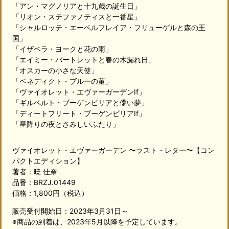
「アン・マグノリアと十九歳の誕生日」
「リオン・ステファノティスと一番星」
「シャルロッテ・エーベルフレイア・フリューゲルと森の王
国」
「イザベラ・ヨークと花の雨」
「エイミー・バートレットと春の木漏れ日」
「オスカーの小さな天使」
「ベネディクト・ブルーの菫」
「ヴァイオレット・エヴァーガーデンIf」
「ギルベルト・ブーゲンビリアと儚い夢」
「ディートフリート・ブーゲンビリアIf」
「星降りの夜とさみしいふたり」
ヴァイオレット・エヴァーガーデン 〜ラスト・レター〜【コン
パクトエディション】
著者：暁 佳奈
品番：BRZJ.01449
価格：1,800円（税込）
販売受付開始日：2023年3月31日～
※商品の到着は、2023年5月以降を予定しています。