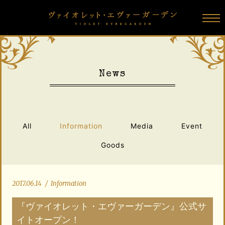
N
e
w
s
All
Information
Media
Event
Goods
2017.06.14
/
Information
『ヴァイオレット・エヴァーガーデン』公式サ
イトオープン！