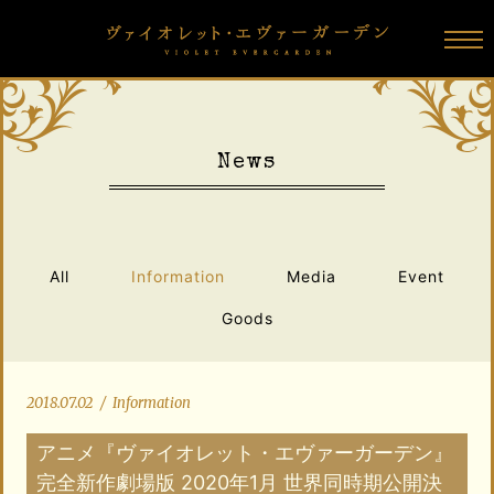
N
e
w
s
All
Information
Media
Event
Goods
2018.07.02
/
Information
アニメ『ヴァイオレット・エヴァーガーデン』
完全新作劇場版 2020年1月 世界同時期公開決